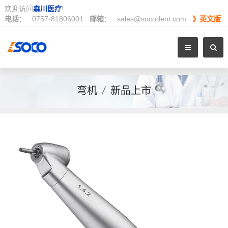
欢迎访问
森川医疗
!
电话
：
0757-81806001
邮箱
：
sales@socodent.com
》英文版
弯机
/
新品上市