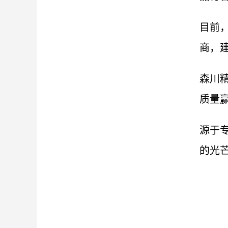
目前
商，
森川
质量
源于
的光