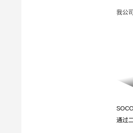
我公
SOC
通过