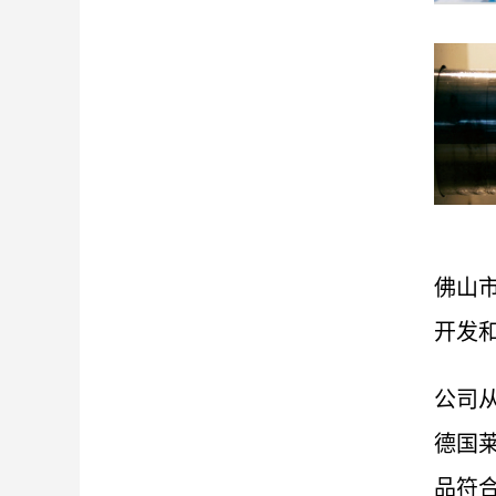
佛山
开发
公司
德国
品符