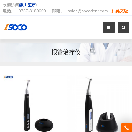
欢迎访问
森川医疗
!
电话
：
0757-81806001
邮箱
：
sales@socodent.com
》英文版
根管治疗仪